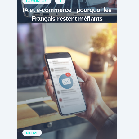
E-COMMERCE
IA
IA et e-commerce : pourquoi les
Français restent méfiants
DIGITAL