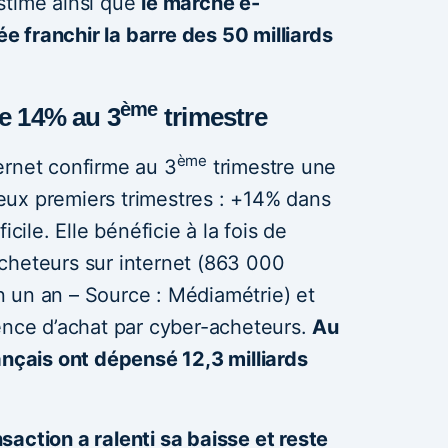
stime ainsi que
le marché e-
 franchir la barre des 50 milliards
ème
e 14% au 3
trimestre
ème
ernet confirme au 3
trimestre une
ux premiers trimestres : +14% dans
icile. Elle bénéficie à la fois de
cheteurs sur internet (863 000
 un an – Source : Médiamétrie) et
ence d’achat par cyber-acheteurs.
Au
ançais ont dépensé 12,3 milliards
action a ralenti sa baisse et reste