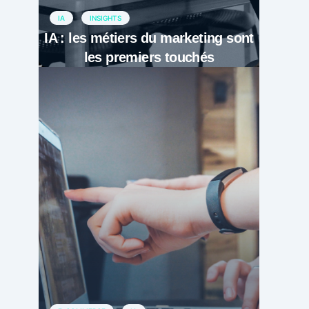
IA
INSIGHTS
IA : les métiers du marketing sont
les premiers touchés