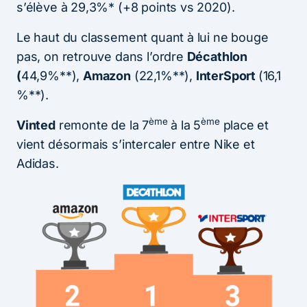
s’élève à 29,3%* (+8 points vs 2020).
Le haut du classement quant à lui ne bouge
pas, on retrouve dans l’ordre
Décathlon
(
44,9%**),
Amazon
(22,1%**),
InterSport
(16,1
%**).
ème
ème
Vinted
remonte de la 7
à la 5
place et
vient désormais s’intercaler entre Nike et
Adidas.