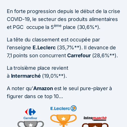
En forte progression depuis le début de la crise
COVID-19, le secteur des produits alimentaires
ème
et PGC occupe la 5
place (30,6%*).
La tête du classement est occupée par
l’enseigne
E.Leclerc
(35,7%**). Il devance de
7,1 points son concurrent
Carrefour
(28,6%**).
La troisième place revient
à
Intermarché
(19,0%**).
A noter qu’
Amazon
est le seul pure-player à
figurer dans ce top 10…