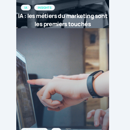
IA
INSIGHTS
IA : les métiers du marketing sont
les premiers touchés