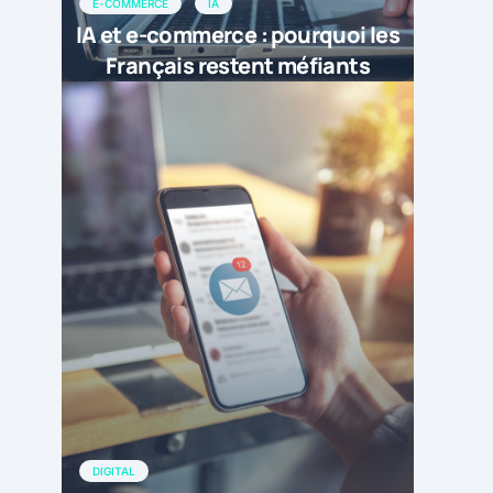
E-COMMERCE
IA
IA et e-commerce : pourquoi les
Français restent méfiants
DIGITAL