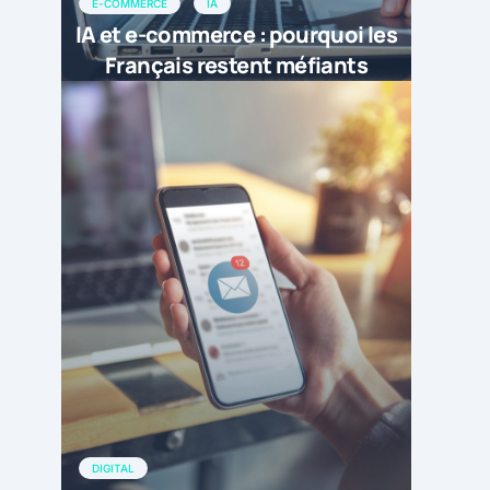
E-COMMERCE
IA
IA et e-commerce : pourquoi les
Français restent méfiants
DIGITAL