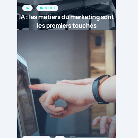
IA
INSIGHTS
IA : les métiers du marketing sont
les premiers touchés