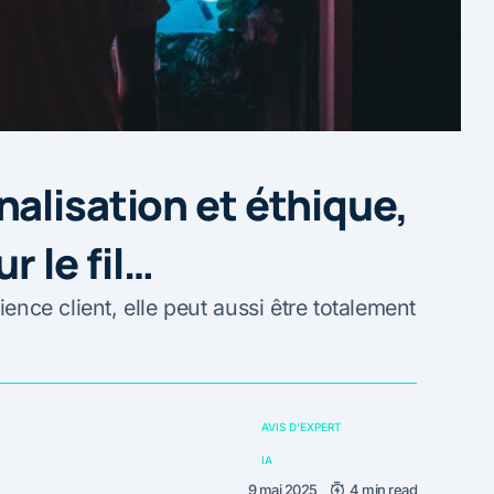
alisation et éthique,
r le fil…
ience client, elle peut aussi être totalement
AVIS D'EXPERT
IA
9 mai 2025
4 min read