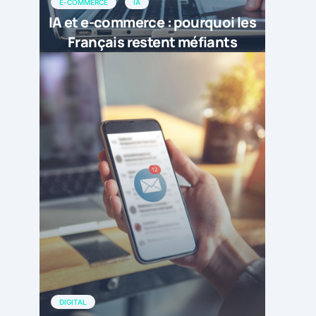
E-COMMERCE
IA
IA et e-commerce : pourquoi les
Français restent méfiants
DIGITAL