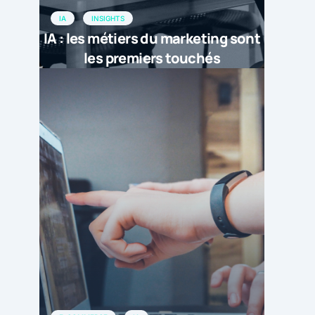
IA
INSIGHTS
IA : les métiers du marketing sont
les premiers touchés