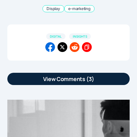
Display
e-marketing
DIGITAL
INSIGHTS
View Comments (3)
[…] article Display : La fraude baisse
mais la visibilité continue de chuter en
France est apparu en premier sur […]
Display : La fraude baisse mais la visibilité continue de chuter en
by
France | Marketformation
31 août 2015 at 8h36