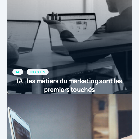
[…] La fraude des impressions
publicitaires en ligne est passée de
16,5% à 14,1% entre les deux premiers
trimestres de l’année. Mais derrière
cette bonne nouve […]
by
Display : La fraude baisse mais la visibilit&ea...
2 septembre 2015 at 21h22
IA
INSIGHTS
[…] Display : La fraude baisse mais la
IA : les métiers du marketing sont les
visibilité continue de chuter en France
premiers touchés
[…]
by
La revue de web de la semaine du 7 septembre |
14 septembre 2015 at 9h15