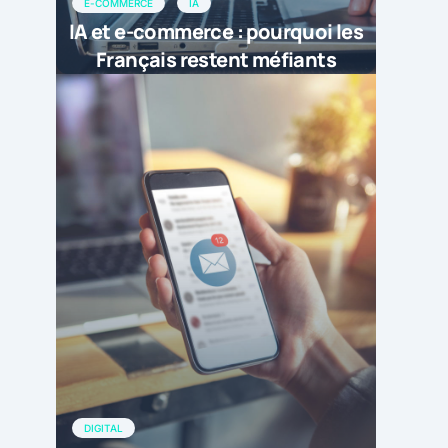
E-COMMERCE
IA
IA et e-commerce : pourquoi les
Français restent méfiants
DIGITAL