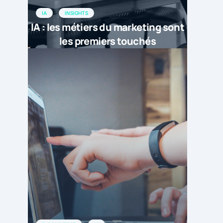
IA
INSIGHTS
IA : les métiers du marketing sont
les premiers touchés